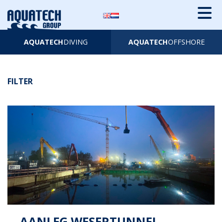
AQUATECH
DIVING
AQUATECH
OFFSHORE
FILTER
AANLEG WESERTUNNEL